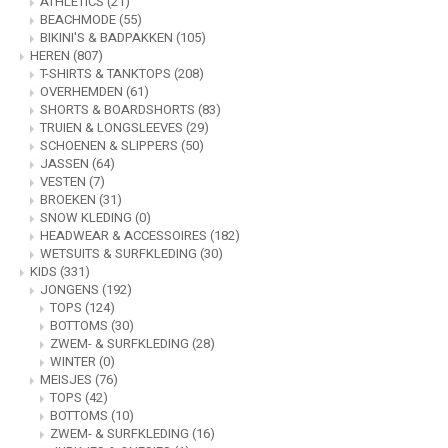
ATHLETICS
(21)
WETSUITS & SURFKLEDING
VESTEN
BEACHMODE
(55)
BIKINI'S & BADPAKKEN
(105)
HEREN
(807)
JASSEN
BROEKEN
T-SHIRTS & TANKTOPS
(208)
OVERHEMDEN
(61)
SHORTS & BOARDSHORTS
(83)
VESTEN
SNOW KLEDING
TRUIEN & LONGSLEEVES
(29)
SCHOENEN & SLIPPERS
(50)
BROEKEN
HEADWEAR & ACCESSOIRES
JASSEN
(64)
VESTEN
(7)
BROEKEN
(31)
TASSEN, HEADWEAR & ACCESSOIRES
WETSUITS & SURFKLEDING
SNOW KLEDING
(0)
HEADWEAR & ACCESSOIRES
(182)
WETSUITS & SURFKLEDING
(30)
ATHLETICS
KIDS
(331)
JONGENS
(192)
BEACHMODE
TOPS
(124)
BOTTOMS
(30)
ZWEM- & SURFKLEDING
(28)
BIKINI'S & BADPAKKEN
WINTER
(0)
MEISJES
(76)
TOPS
(42)
BOTTOMS
(10)
ZWEM- & SURFKLEDING
(16)