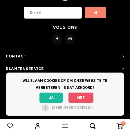
EMAIL
VOLG ONS
CONTACT
KLANTENSERVICE
WIJ SLAAN COOKIES OP OM ONZE WEBSITE TE
MIJN ACCOUNT
VERBETEREN. IS DAT AKKOORD?
JA
NEE
MEER OVER COOKIES »
© COPYRIGHT 2026 BOARDRIDERS TEXEL - THEME BY
SHOPMONKEY
0
0
VERGELIJK PRODUCTEN