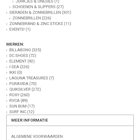
JURKJES & ONESIES
(1)
SCHOENEN & SLIPPERS
(27)
SIERADEN & ZONNEBRILLEN
(301)
ZONNEBRILLEN
(226)
ZONNEBRAND & ZINC STICKS
(11)
EVENTS!
(1)
MERKEN:
BILLABONG
(325)
DC SHOES
(72)
ELEMENT
(92)
I-SEA
(226)
IKKI
(0)
LAGUNA TREASURES
(7)
PURAVIDA
(70)
QUIKSILVER
(272)
ROXY
(260)
RVCA
(89)
SUN BUM
(17)
SURF INC
(12)
MEER INFORMATIE
ALGEMENE VOORWAARDEN