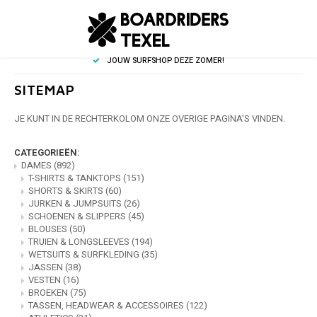
HOOFDMENU / SIERADEN & ZONNEBRILLEN
HOOFDMENU / DAMES
HOOFDMENU / HEREN
HOOFDMENU / KIDS
JOUW SURFSHOP DEZE ZOMER!
SIERADEN & ZONNEBRILLEN
DAMES
HEREN
KIDS
SITEMAP
T-SHIRTS & TANKTOPS
T-SHIRTS & TANKTOPS
JONGENS
ZONNEBRILLEN
TOPS
TOPS
JE KUNT IN DE RECHTERKOLOM ONZE OVERIGE PAGINA'S VINDEN.
SHORTS & SKIRTS
OVERHEMDEN
MEISJES
BOTT
BOTT
CATEGORIEËN:
DAMES
(892)
T-SHIRTS & TANKTOPS
(151)
JURKEN & JUMPSUITS
SHORTS & BOARDSHORTS
SCHOENEN & SLIPPERS
ZWEM-
ZWEM-
SHORTS & SKIRTS
(60)
JURKEN & JUMPSUITS
(26)
SCHOENEN & SLIPPERS
(45)
SCHOENEN & SLIPPERS
TRUIEN & LONGSLEEVES
WINT
JURKJ
BLOUSES
(50)
TRUIEN & LONGSLEEVES
(194)
WETSUITS & SURFKLEDING
(35)
BLOUSES
SCHOENEN & SLIPPERS
JASSEN
(38)
VESTEN
(16)
TRUIEN & LONGSLEEVES
JASSEN
BROEKEN
(75)
TASSEN, HEADWEAR & ACCESSOIRES
(122)