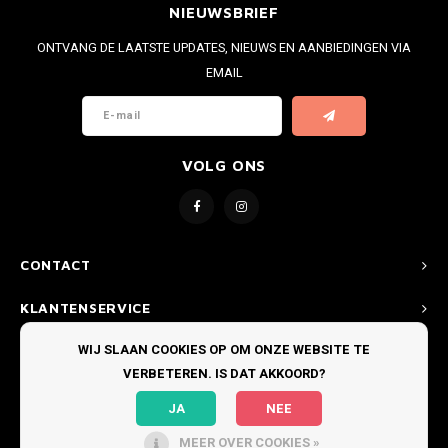
WETSUITS & SURFKLEDING
VESTEN
NIEUWSBRIEF
ONTVANG DE LAATSTE UPDATES, NIEUWS EN AANBIEDINGEN VIA
JASSEN
BROEKEN
EMAIL
VESTEN
SNOW KLEDING
BROEKEN
HEADWEAR & ACCESSOIRES
VOLG ONS
TASSEN, HEADWEAR & ACCESSOIRES
WETSUITS & SURFKLEDING
ATHLETICS
CONTACT
BEACHMODE
KLANTENSERVICE
WIJ SLAAN COOKIES OP OM ONZE WEBSITE TE
MIJN ACCOUNT
BIKINI'S & BADPAKKEN
VERBETEREN. IS DAT AKKOORD?
JA
NEE
MEER OVER COOKIES »