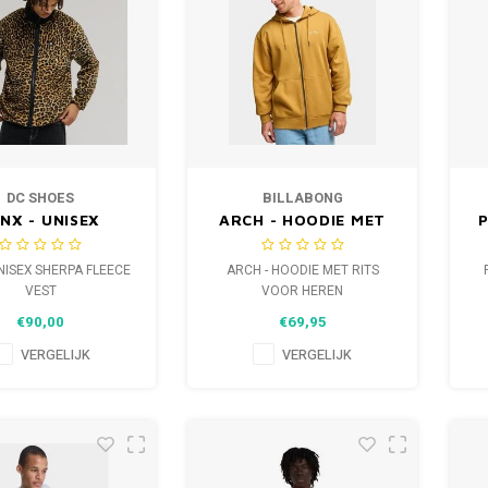
DC SHOES
BILLABONG
NX - UNISEX
ARCH - HOODIE MET
P
PA FLEECE VEST
RITS VOOR HEREN
UNISEX SHERPA FLEECE
ARCH - HOODIE MET RITS
VEST
VOOR HEREN
€90,00
€69,95
VERGELIJK
VERGELIJK