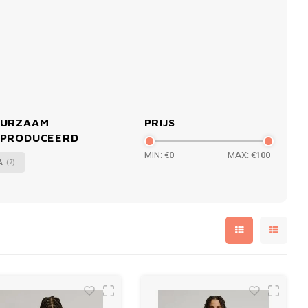
URZAAM
PRIJS
PRODUCEERD
MIN: €
0
MAX: €
100
A
(7)