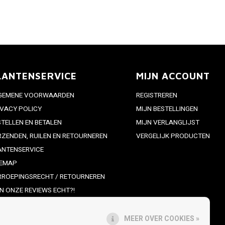
LANTENSERVICE
MIJN ACCOUNT
GEMENE VOORWAARDEN
REGISTREREN
IVACY POLICY
MIJN BESTELLINGEN
STELLEN EN BETALEN
MIJN VERLANGLIJST
RZENDEN, RUILEN EN RETOURNEREN
VERGELIJK PRODUCTEN
ANTENSERVICE
TEMAP
RROEPINGSRECHT / RETOURNEREN
JN ONZE REVIEWS ECHT?!
S-FEED
MEER OVER COOKIES »