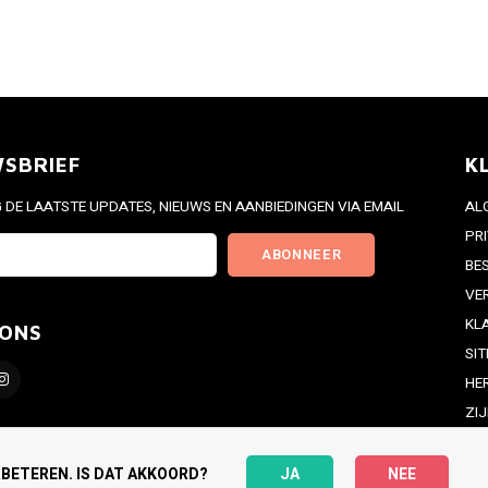
WSBRIEF
K
DE LAATSTE UPDATES, NIEUWS EN AANBIEDINGEN VIA EMAIL
AL
PR
ABONNEER
BE
VE
KL
 ONS
SI
HE
ZI
RS
RBETEREN. IS DAT AKKOORD?
JA
NEE