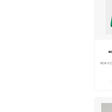
N
SW
NEW IC