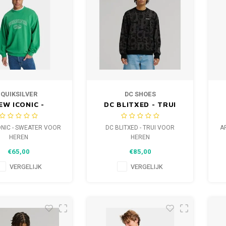
QUIKSILVER
DC SHOES
EW ICONIC -
DC BLITXED - TRUI
EATER VOOR
VOOR HEREN
HEREN
ONIC - SWEATER VOOR
DC BLITXED - TRUI VOOR
A
HEREN
HEREN
€65,00
€85,00
VERGELIJK
VERGELIJK