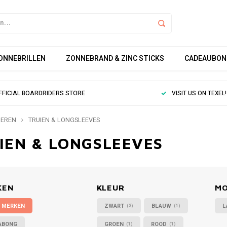
ZONNEBRILLEN
ZONNEBRAND & ZINC STICKS
CADEAUBON
FFICIAL BOARDRIDERS STORE
VISIT US ON TEXEL!
EREN
TRUIEN & LONGSLEEVES
IEN & LONGSLEEVES
KEN
KLEUR
M
 MERKEN
ZWART
BLAUW
L
(3)
(1)
ABONG
GROEN
ROOD
(1)
(1)