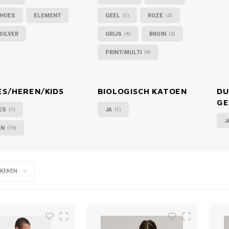
SHOES
ELEMENT
GEEL
ROZE
(1)
(2)
SILVER
GRIJS
BRUIN
(4)
(2)
PRINT/MULTI
(4)
S/HEREN/KIDS
BIOLOGISCH KATOEN
DU
GE
ES
JA
(1)
(1)
J
EN
(16)
EKEKEN