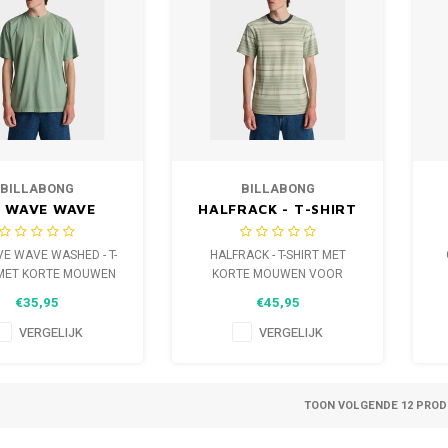
BILLABONG
BILLABONG
 WAVE WAVE
HALFRACK - T-SHIRT
HED - T-SHIRT
MET KORTE MOUWEN
KORTE MOUWEN
VOOR HEREN
E WAVE WASHED - T-
HALFRACK - T-SHIRT MET
OOR HEREN
 MET KORTE MOUWEN
KORTE MOUWEN VOOR
VOOR HEREN
HEREN
€35,95
€45,95
VERGELIJK
VERGELIJK
TOON VOLGENDE
12
PRODU