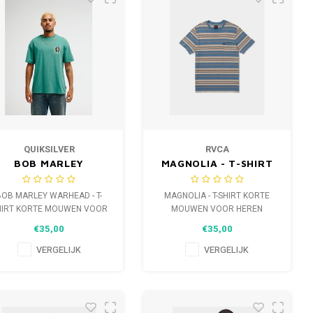
QUIKSILVER
RVCA
BOB MARLEY
MAGNOLIA - T-SHIRT
WARHEAD - T-SHIRT
KORTE MOUWEN
KORTE MOUWEN
VOOR HEREN
BOB MARLEY WARHEAD - T-
MAGNOLIA - T-SHIRT KORTE
VOOR HEREN
HIRT KORTE MOUWEN VOOR
MOUWEN VOOR HEREN
HEREN
€35,00
€35,00
VERGELIJK
VERGELIJK