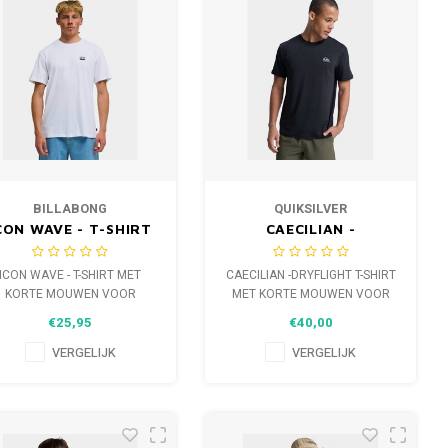
BILLABONG
QUIKSILVER
CON WAVE - T-SHIRT
CAECILIAN -
ET KORTE MOUWEN
DRYFLIGHT T-SHIRT
VOOR HEREN
MET KORTE MOUWEN
ICON WAVE - T-SHIRT MET
CAECILIAN -DRYFLIGHT T-SHIRT
VOOR HEREN
KORTE MOUWEN VOOR
MET KORTE MOUWEN VOOR
HEREN
HEREN
€25,95
€40,00
VERGELIJK
VERGELIJK