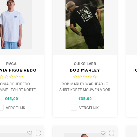
RVCA
QUIKSILVER
NIA FIGUEIREDO
BOB MARLEY
I
MME - T-SHIRT
WARHEAD - T-SHIRT
M
RTE MOUWEN
KORTE MOUWEN
ONIA FIGUEIREDO
BOB MARLEY WARHEAD - T-
OOR HEREN
VOOR HEREN
ME - T-SHIRT KORTE
SHIRT KORTE MOUWEN VOOR
WEN VOOR HEREN
HEREN
€45,00
€35,00
VERGELIJK
VERGELIJK