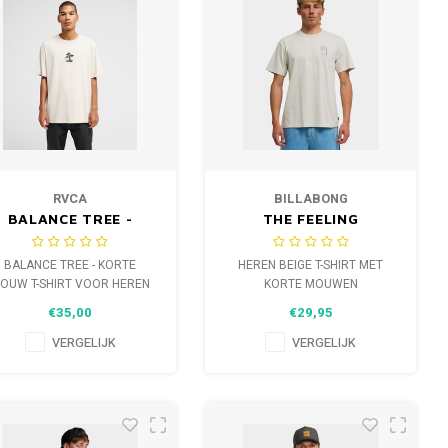
RVCA
BILLABONG
BALANCE TREE -
THE FEELING
KORTE MOUW T-
SHIRT VOOR HEREN
BALANCE TREE - KORTE
HEREN BEIGE T-SHIRT MET
OUW T-SHIRT VOOR HEREN
KORTE MOUWEN
€35,00
€29,95
VERGELIJK
VERGELIJK