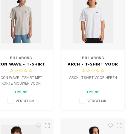
BILLABONG
BILLABONG
CON WAVE - T-SHIRT
ARCH - T-SHIRT VOOR
ET KORTE MOUWEN
HEREN
VOOR HEREN
ICON WAVE - T-SHIRT MET
ARCH - T-SHIRT VOOR HEREN
KORTE MOUWEN VOOR
HEREN
€25,95
€25,95
VERGELIJK
VERGELIJK