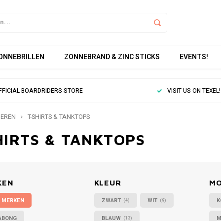
ZONNEBRILLEN
ZONNEBRAND & ZINC STICKS
EVENTS!
FFICIAL BOARDRIDERS STORE
VISIT US ON TEXEL!
EREN
T-SHIRTS & TANKTOPS
HIRTS & TANKTOPS
KEN
KLEUR
M
 MERKEN
ZWART
WIT
K
(4)
(9)
ABONG
BLAUW
M
(13)