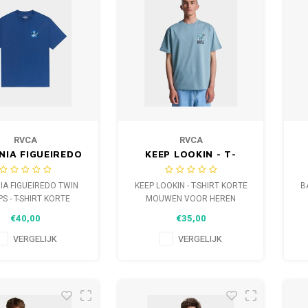
RVCA
RVCA
NIA FIGUEIREDO
KEEP LOOKIN - T-
N TULIPS - T-
SHIRT KORTE
M
HIRT KORTE
MOUWEN VOOR
IA FIGUEIREDO TWIN
KEEP LOOKIN - T-SHIRT KORTE
B
UWEN VOOR
HEREN
PS - T-SHIRT KORTE
MOUWEN VOOR HEREN
HEREN
WEN VOOR HEREN
€40,00
€35,00
VERGELIJK
VERGELIJK