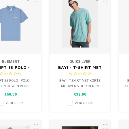
ELEMENT
QUIKSILVER
IPT SS POLO -
BAYI - T-SHIRT MET
OLO KORTE
KORTE MOUWEN
UWEN VOOR
VOOR HEREN
PT SS POLO - POLO
BAYI - T-SHIRT MET KORTE
HEREN
TE MOUWEN VOOR
MOUWEN VOOR HEREN
S
HEREN
€60,00
€32,00
VERGELIJK
VERGELIJK