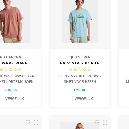
BILLABONG
QUIKSILVER
 WAVE WAVE
EV VISTA - KORTE
HED - T-SHIRT
MOUW T-SHIRT VOOR
KORTE MOUWEN
HEREN
E WAVE WASHED - T-
EV VISTA - KORTE MOUW T-
OOR HEREN
 MET KORTE MOUWEN
SHIRT VOOR HEREN
M
VOOR HEREN
€35,95
€25,00
VERGELIJK
VERGELIJK