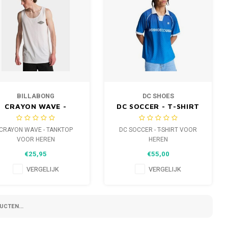
BILLABONG
DC SHOES
CRAYON WAVE -
DC SOCCER - T-SHIRT
TANKTOP VOOR
VOOR HEREN
HEREN
CRAYON WAVE - TANKTOP
DC SOCCER - T-SHIRT VOOR
VOOR HEREN
HEREN
€25,95
€55,00
VERGELIJK
VERGELIJK
CTEN...