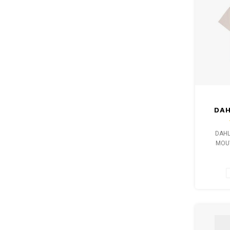
DAH
KO
V
DAHL
MOU