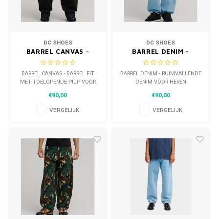
WETSUITS & SURFKLEDING
VESTEN
JASSEN
BROEKEN
DC SHOES
DC SHOES
BARREL CANVAS -
BARREL DENIM -
VESTEN
BARREL FIT MET
RUIMVALLENDE DENIM
SNOW KLEDING
TOELOPENDE PIJP
VOOR HEREN
BARREL CANVAS - BARREL FIT
BARREL DENIM - RUIMVALLENDE
BROEKEN
VOOR HEREN
MET TOELOPENDE PIJP VOOR
DENIM VOOR HEREN
HEREN
HEADWEAR & ACCESSOIRES
€90,00
€90,00
TASSEN, HEADWEAR & ACCESSOIRES
VERGELIJK
VERGELIJK
WETSUITS & SURFKLEDING
ATHLETICS
BEACHMODE
BIKINI'S & BADPAKKEN