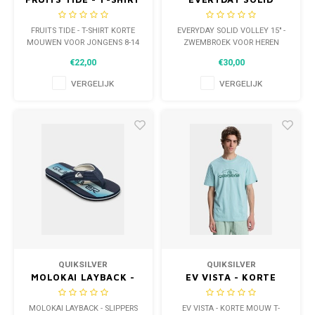
KORTE MOUWEN VOOR
VOLLEY 15" -
JONGENS 8-14 JAAR
ZWEMBROEK VOOR
FRUITS TIDE - T-SHIRT KORTE
EVERYDAY SOLID VOLLEY 15" -
HEREN
MOUWEN VOOR JONGENS 8-14
ZWEMBROEK VOOR HEREN
JAAR
€22,00
€30,00
VERGELIJK
VERGELIJK
QUIKSILVER
QUIKSILVER
MOLOKAI LAYBACK -
EV VISTA - KORTE
SLIPPERS VOOR
MOUW T-SHIRT VOOR
JONGENS 28-39
HEREN
MOLOKAI LAYBACK - SLIPPERS
EV VISTA - KORTE MOUW T-