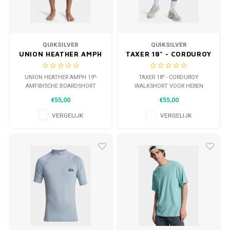
WETSUITS & SURFKLEDING
VESTEN
JASSEN
BROEKEN
QUIKSILVER
QUIKSILVER
UNION HEATHER AMPH
TAXER 18" - CORDUROY
VESTEN
SNOW KLEDING
19"-AMFIBISCHE
WALKSHORT VOOR
BOARDSHORT VOOR
HEREN
UNION HEATHER AMPH 19"-
TAXER 18" - CORDUROY
BROEKEN
HEADWEAR & ACCESSOIRES
HEREN
AMFIBISCHE BOARDSHORT
WALKSHORT VOOR HEREN
VOOR HEREN
€55,00
€55,00
TASSEN, HEADWEAR & ACCESSOIRES
WETSUITS & SURFKLEDING
VERGELIJK
VERGELIJK
ATHLETICS
BEACHMODE
BIKINI'S & BADPAKKEN