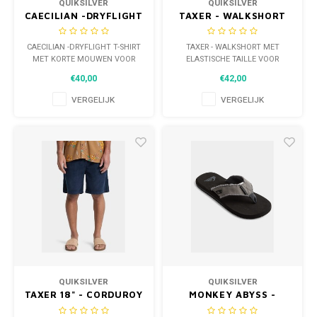
QUIKSILVER
QUIKSILVER
CAECILIAN -DRYFLIGHT
TAXER - WALKSHORT
T-SHIRT MET KORTE
MET ELASTISCHE
MOUWEN VOOR HEREN
TAILLE VOOR JONGENS
CAECILIAN -DRYFLIGHT T-SHIRT
TAXER - WALKSHORT MET
8-14
MET KORTE MOUWEN VOOR
ELASTISCHE TAILLE VOOR
HEREN
JONGENS 8-14
€40,00
€42,00
VERGELIJK
VERGELIJK
QUIKSILVER
QUIKSILVER
TAXER 18" - CORDUROY
MONKEY ABYSS -
WALKSHORT VOOR
SLIPPERS VOOR HEREN