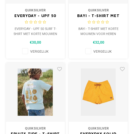
QUIKSILVER
QUIKSILVER
EVERYDAY - UPF 50
BAYI - T-SHIRT MET
SURF T-SHIRT MET
KORTE MOUWEN VOOR
KORTE MOUWEN VOOR
HEREN
EVERYDAY - UPF 50 SURF T-
BAYI - T-SHIRT MET KORTE
HEREN
SHIRT MET KORTE MOUWEN
MOUWEN VOOR HEREN
VOOR HEREN
€30,00
€32,00
VERGELIJK
VERGELIJK
QUIKSILVER
QUIKSILVER
FRUITS TIDE - T-SHIRT
EVERYDAY SOLID