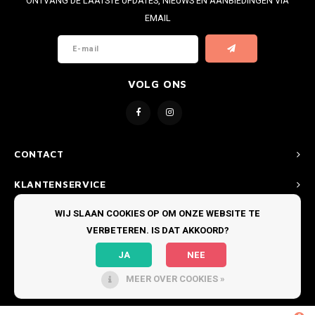
ONTVANG DE LAATSTE UPDATES, NIEUWS EN AANBIEDINGEN VIA
EMAIL
VOLG ONS
CONTACT
KLANTENSERVICE
WIJ SLAAN COOKIES OP OM ONZE WEBSITE TE
MIJN ACCOUNT
VERBETEREN. IS DAT AKKOORD?
JA
NEE
MEER OVER COOKIES »
© COPYRIGHT 2026 BOARDRIDERS TEXEL - THEME BY
SHOPMONKEY