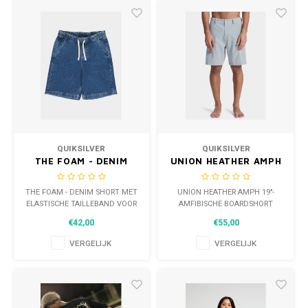
QUIKSILVER
QUIKSILVER
THE FOAM - DENIM
UNION HEATHER AMPH
SHORT MET
19"-AMFIBISCHE
ELASTISCHE
BOARDSHORT VOOR
THE FOAM - DENIM SHORT MET
UNION HEATHER AMPH 19"-
TAILLEBAND VOOR
HEREN
ELASTISCHE TAILLEBAND VOOR
AMFIBISCHE BOARDSHORT
JONGENS 8-14
JONGENS 8-14
VOOR HEREN
€42,00
€55,00
VERGELIJK
VERGELIJK