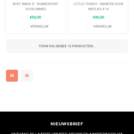
DAMES
MEISJES 4-14
ROXY WAVE 5" - BOARDSHORT
LITTLE THINGS - SWEATER VOOR
VOOR DAMES
MEISJES 4-14
€50,00
€40,00
VERGELIJK
VERGELIJK
TOON VOLGENDE
12
PRODUCTEN...
NIEUWSBRIEF