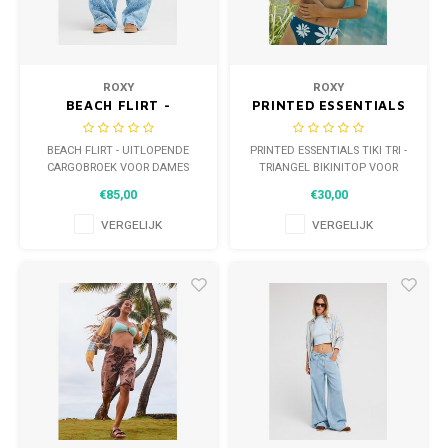
WETSUITS & SURFKLEDING
VESTEN
JASSEN
BROEKEN
ROXY
ROXY
BEACH FLIRT -
PRINTED ESSENTIALS
VESTEN
SNOW KLEDING
UITLOPENDE
TIKI TRI - TRIANGEL
CARGOBROEK VOOR
BIKINITOP VOOR
BEACH FLIRT - UITLOPENDE
PRINTED ESSENTIALS TIKI TRI -
BROEKEN
HEADWEAR & ACCESSOIRES
DAMES
DAMES
CARGOBROEK VOOR DAMES
TRIANGEL BIKINITOP VOOR
DAMES
€85,00
€30,00
TASSEN, HEADWEAR & ACCESSOIRES
WETSUITS & SURFKLEDING
VERGELIJK
VERGELIJK
ATHLETICS
BEACHMODE
BIKINI'S & BADPAKKEN