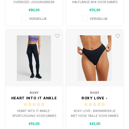
JOGGINGBROEK VOOR
OVERSIZED JOGGINGBROEK
HALFLANGE ROK VOOR DAMES
DAMES
VOOR DAMES
€80,00
€55,00
VERGELIJK
VERGELIJK
ROXY
ROXY
HEART INTO IT ANKLE
ROXY LOVE -
- SPORTLEGGING
BIKINIBROEKJE MET
VOOR DAMES
HOGE TAILLE VOOR
HEART INTO IT ANKLE -
ROXY LOVE - BIKINIBROEKJE
DAMES
SPORTLEGGING VOOR DAMES
MET HOGE TAILLE VOOR DAMES
€55,00
€45,00