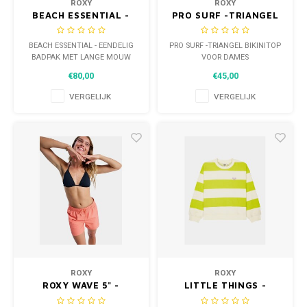
ROXY
ROXY
BEACH ESSENTIAL -
PRO SURF -TRIANGEL
EENDELIG BADPAK MET
BIKINITOP VOOR
LANGE MOUW VOOR
DAMES
BEACH ESSENTIAL - EENDELIG
PRO SURF -TRIANGEL BIKINITOP
DAMES
BADPAK MET LANGE MOUW
VOOR DAMES
VOOR DAMES
€80,00
€45,00
VERGELIJK
VERGELIJK
ROXY
ROXY
ROXY WAVE 5" -
LITTLE THINGS -
BOARDSHORT VOOR
SWEATER VOOR