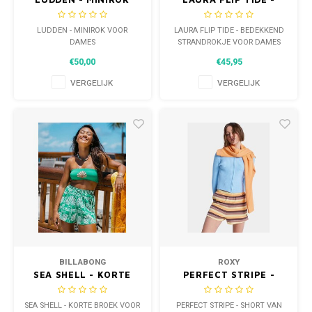
VOOR DAMES
BEDEKKEND
STRANDROKJE VOOR
LUDDEN - MINIROK VOOR
LAURA FLIP TIDE - BEDEKKEND
DAMES
DAMES
STRANDROKJE VOOR DAMES
€50,00
€45,95
VERGELIJK
VERGELIJK
BILLABONG
ROXY
SEA SHELL - KORTE
PERFECT STRIPE -
BROEK VOOR DAMES
SHORT VAN
JOGGINGSTOF VOOR
SEA SHELL - KORTE BROEK VOOR
PERFECT STRIPE - SHORT VAN