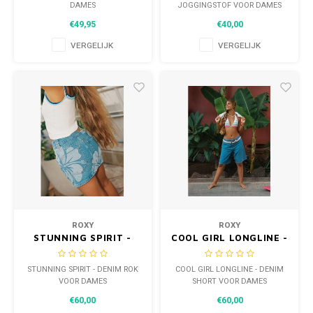
DAMES
DAMES
JOGGINGSTOF VOOR DAMES
€49,95
€40,00
VERGELIJK
VERGELIJK
ROXY
ROXY
STUNNING SPIRIT -
COOL GIRL LONGLINE -
DENIM ROK VOOR
DENIM SHORT VOOR
DAMES
DAMES
STUNNING SPIRIT - DENIM ROK
COOL GIRL LONGLINE - DENIM
VOOR DAMES
SHORT VOOR DAMES
€60,00
€60,00