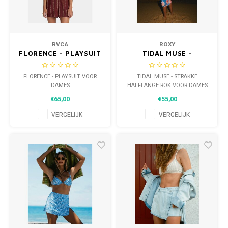
VESTEN
WETSUITS & SURFKLEDING
BROEKEN
RVCA
ROXY
JASSEN
FLORENCE - PLAYSUIT
TIDAL MUSE -
SNOW KLEDING
VOOR DAMES
STRAKKE HALFLANGE
VESTEN
ROK VOOR DAMES
FLORENCE - PLAYSUIT VOOR
TIDAL MUSE - STRAKKE
HEADWEAR & ACCESSOIRES
DAMES
HALFLANGE ROK VOOR DAMES
BROEKEN
€65,00
€55,00
WETSUITS & SURFKLEDING
VERGELIJK
VERGELIJK
TASSEN, HEADWEAR & ACCESSOIRES
ATHLETICS
BEACHMODE
BIKINI'S & BADPAKKEN