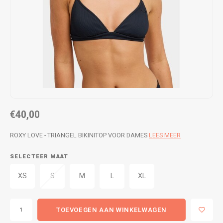
WETSUITS & SURFKLEDING
VESTEN
JASSEN
BROEKEN
VESTEN
SNOW KLEDING
BROEKEN
HEADWEAR & ACCESSOIRES
TASSEN, HEADWEAR & ACCESSOIRES
WETSUITS & SURFKLEDING
€40,00
ATHLETICS
ROXY LOVE - TRIANGEL BIKINITOP VOOR DAMES
LEES MEER
BEACHMODE
SELECTEER MAAT
XS
S
M
L
XL
BIKINI'S & BADPAKKEN
TOEVOEGEN AAN WINKELWAGEN