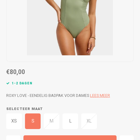
WETSUITS & SURFKLEDING
VESTEN
JASSEN
BROEKEN
VESTEN
SNOW KLEDING
BROEKEN
HEADWEAR & ACCESSOIRES
TASSEN, HEADWEAR & ACCESSOIRES
WETSUITS & SURFKLEDING
€80,00
ATHLETICS
1-2 DAGEN
BEACHMODE
ROXY LOVE - EENDELIG BADPAK VOOR DAMES
LEES MEER
SELECTEER MAAT
BIKINI'S & BADPAKKEN
XS
S
M
L
XL