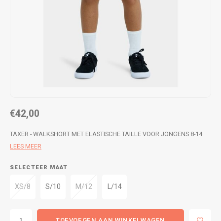
WETSUITS & SURFKLEDING
VESTEN
JASSEN
BROEKEN
VESTEN
SNOW KLEDING
BROEKEN
HEADWEAR & ACCESSOIRES
TASSEN, HEADWEAR & ACCESSOIRES
WETSUITS & SURFKLEDING
€42,00
ATHLETICS
TAXER - WALKSHORT MET ELASTISCHE TAILLE VOOR JONGENS 8-14
LEES MEER
BEACHMODE
SELECTEER MAAT
BIKINI'S & BADPAKKEN
XS/8
S/10
M/12
L/14
TOEVOEGEN AAN WINKELWAGEN