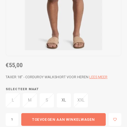
WETSUITS & SURFKLEDING
VESTEN
JASSEN
BROEKEN
VESTEN
SNOW KLEDING
BROEKEN
HEADWEAR & ACCESSOIRES
TASSEN, HEADWEAR & ACCESSOIRES
WETSUITS & SURFKLEDING
€55,00
ATHLETICS
TAXER 18" - CORDUROY WALKSHORT VOOR HEREN
LEES MEER
BEACHMODE
SELECTEER MAAT
L
M
S
XL
XXL
BIKINI'S & BADPAKKEN
TOEVOEGEN AAN WINKELWAGEN