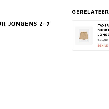
GERELATEE
OR JONGENS 2-7
TAXER
SHOR
JONGE
€30,00
BEKIJK