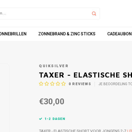
ZONNEBRILLEN
ZONNEBRAND & ZINC STICKS
CADEAUBON
QUIKSILVER
TAXER - ELASTISCHE S
0
REVIEWS
JE BEOORDELING T
€30,00
1-2 DAGEN
TAXER - ELASTISCHE SHORT VOOR JONGENS 2-7
LE