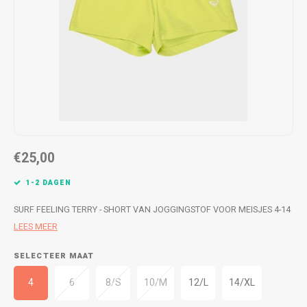
WETSUITS & SURFKLEDING
VESTEN
JASSEN
BROEKEN
VESTEN
SNOW KLEDING
BROEKEN
HEADWEAR & ACCESSOIRES
TASSEN, HEADWEAR & ACCESSOIRES
WETSUITS & SURFKLEDING
€25,00
ATHLETICS
1-2 DAGEN
BEACHMODE
SURF FEELING TERRY - SHORT VAN JOGGINGSTOF VOOR MEISJES 4-14
LEES MEER
BIKINI'S & BADPAKKEN
SELECTEER MAAT
4
6
8/S
10/M
12/L
14/XL