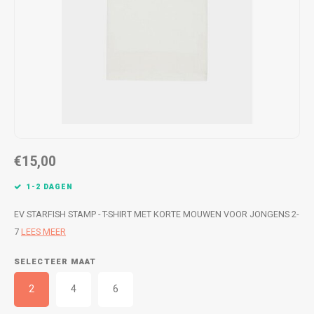
WETSUITS & SURFKLEDING
VESTEN
JASSEN
BROEKEN
VESTEN
SNOW KLEDING
BROEKEN
HEADWEAR & ACCESSOIRES
TASSEN, HEADWEAR & ACCESSOIRES
WETSUITS & SURFKLEDING
€15,00
ATHLETICS
1-2 DAGEN
BEACHMODE
EV STARFISH STAMP - T-SHIRT MET KORTE MOUWEN VOOR JONGENS 2-
7
LEES MEER
BIKINI'S & BADPAKKEN
SELECTEER MAAT
2
4
6