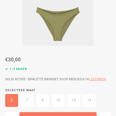
WETSUITS & SURFKLEDING
VESTEN
JASSEN
BROEKEN
VESTEN
SNOW KLEDING
BROEKEN
HEADWEAR & ACCESSOIRES
TASSEN, HEADWEAR & ACCESSOIRES
WETSUITS & SURFKLEDING
€30,00
ATHLETICS
1-2 DAGEN
BEACHMODE
SOLID ACTIVE - BRALETTE BIKINISET VOOR MEISJES 6-14
LEES MEER
SELECTEER MAAT
BIKINI'S & BADPAKKEN
6
7
8
10
12
14