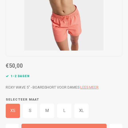
WETSUITS & SURFKLEDING
VESTEN
JASSEN
BROEKEN
VESTEN
SNOW KLEDING
BROEKEN
HEADWEAR & ACCESSOIRES
TASSEN, HEADWEAR & ACCESSOIRES
WETSUITS & SURFKLEDING
€50,00
ATHLETICS
1-2 DAGEN
BEACHMODE
ROXY WAVE 5" - BOARDSHORT VOOR DAMES
LEES MEER
SELECTEER MAAT
BIKINI'S & BADPAKKEN
XS
S
M
L
XL