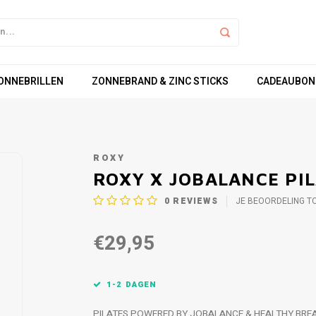
ZONNEBRILLEN
ZONNEBRAND & ZINC STICKS
CADEAUBON
ROXY
ROXY X JOBALANCE PI
0
REVIEWS
JE BEOORDELING T
€29,95
1-2 DAGEN
PILATES POWERED BY JOBALANCE & HEALTHY BRE