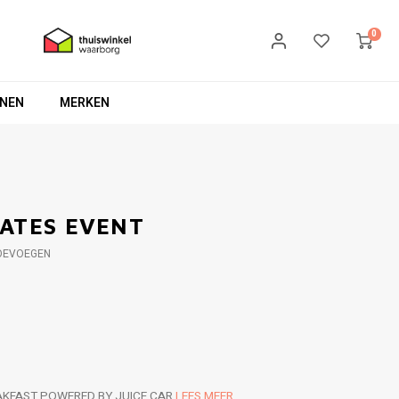
0
NEN
MERKEN
LATES EVENT
OEVOEGEN
AKFAST POWERED BY JUICE CAR
LEES MEER