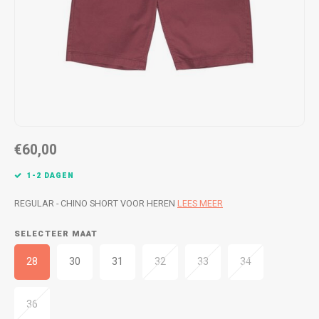
WETSUITS & SURFKLEDING
VESTEN
JASSEN
BROEKEN
VESTEN
SNOW KLEDING
BROEKEN
HEADWEAR & ACCESSOIRES
€60,00
TASSEN, HEADWEAR & ACCESSOIRES
WETSUITS & SURFKLEDING
1-2 DAGEN
ATHLETICS
REGULAR - CHINO SHORT VOOR HEREN
LEES MEER
BEACHMODE
SELECTEER MAAT
BIKINI'S & BADPAKKEN
28
30
31
32
33
34
36