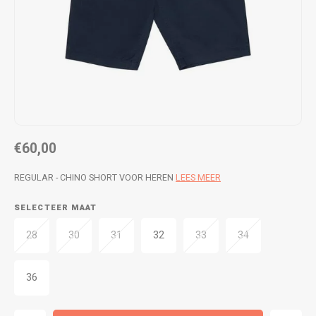
WETSUITS & SURFKLEDING
VESTEN
JASSEN
BROEKEN
VESTEN
SNOW KLEDING
BROEKEN
HEADWEAR & ACCESSOIRES
€60,00
TASSEN, HEADWEAR & ACCESSOIRES
WETSUITS & SURFKLEDING
REGULAR - CHINO SHORT VOOR HEREN
LEES MEER
ATHLETICS
SELECTEER MAAT
BEACHMODE
28
30
31
32
33
34
BIKINI'S & BADPAKKEN
36