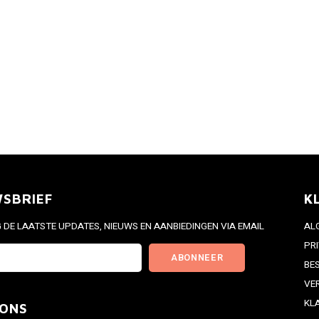
WSBRIEF
K
DE LAATSTE UPDATES, NIEUWS EN AANBIEDINGEN VIA EMAIL
AL
PR
ABONNEER
BE
VE
KL
 ONS