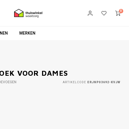
0
NEN
MERKEN
ROEK VOOR DAMES
OEVOEGEN
ARTIKELCODE
ERJNP03692-KVJW
R