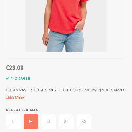
WETSUITS & SURFKLEDING
VESTEN
JASSEN
BROEKEN
VESTEN
SNOW KLEDING
BROEKEN
HEADWEAR & ACCESSOIRES
TASSEN, HEADWEAR & ACCESSOIRES
WETSUITS & SURFKLEDING
€23,00
ATHLETICS
1-2 DAGEN
BEACHMODE
OCEANWAVE REGULAR EMBY - T-SHIRT KORTE MOUWEN VOOR DAMES
LEES MEER
BIKINI'S & BADPAKKEN
SELECTEER MAAT
L
M
S
XL
XS