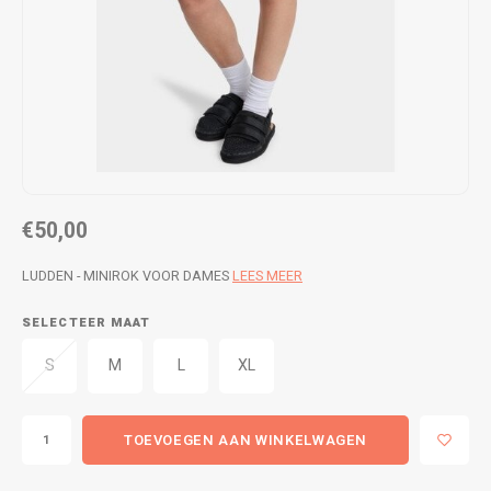
WETSUITS & SURFKLEDING
VESTEN
JASSEN
BROEKEN
VESTEN
SNOW KLEDING
BROEKEN
HEADWEAR & ACCESSOIRES
€50,00
TASSEN, HEADWEAR & ACCESSOIRES
WETSUITS & SURFKLEDING
LUDDEN - MINIROK VOOR DAMES
LEES MEER
ATHLETICS
SELECTEER MAAT
BEACHMODE
S
M
L
XL
BIKINI'S & BADPAKKEN
TOEVOEGEN AAN WINKELWAGEN