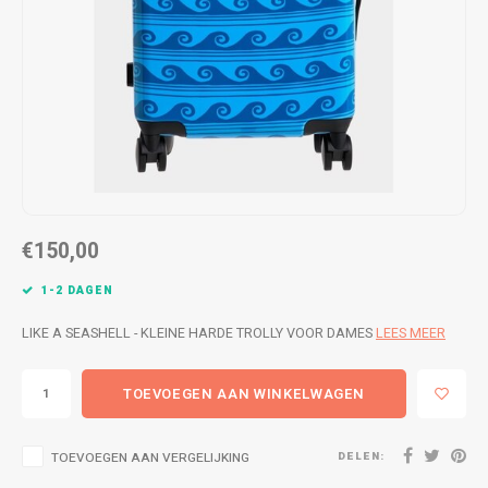
WETSUITS & SURFKLEDING
VESTEN
JASSEN
BROEKEN
VESTEN
SNOW KLEDING
BROEKEN
HEADWEAR & ACCESSOIRES
TASSEN, HEADWEAR & ACCESSOIRES
WETSUITS & SURFKLEDING
€150,00
ATHLETICS
1-2 DAGEN
BEACHMODE
LIKE A SEASHELL - KLEINE HARDE TROLLY VOOR DAMES
LEES MEER
BIKINI'S & BADPAKKEN
TOEVOEGEN AAN WINKELWAGEN
DELEN:
TOEVOEGEN AAN VERGELIJKING