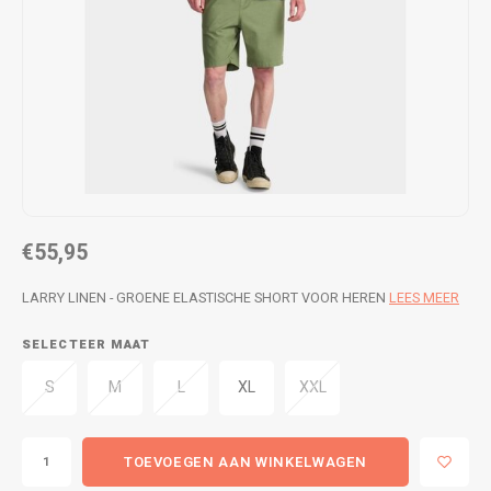
WETSUITS & SURFKLEDING
VESTEN
JASSEN
BROEKEN
VESTEN
SNOW KLEDING
BROEKEN
HEADWEAR & ACCESSOIRES
TASSEN, HEADWEAR & ACCESSOIRES
WETSUITS & SURFKLEDING
€55,95
ATHLETICS
LARRY LINEN - GROENE ELASTISCHE SHORT VOOR HEREN
LEES MEER
BEACHMODE
SELECTEER MAAT
S
M
L
XL
XXL
BIKINI'S & BADPAKKEN
TOEVOEGEN AAN WINKELWAGEN