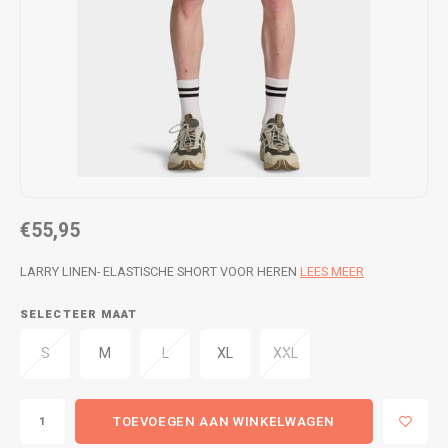
WETSUITS & SURFKLEDING
VESTEN
JASSEN
BROEKEN
VESTEN
SNOW KLEDING
BROEKEN
HEADWEAR & ACCESSOIRES
TASSEN, HEADWEAR & ACCESSOIRES
WETSUITS & SURFKLEDING
€55,95
ATHLETICS
LARRY LINEN- ELASTISCHE SHORT VOOR HEREN
LEES MEER
BEACHMODE
SELECTEER MAAT
S
M
L
XL
XXL
BIKINI'S & BADPAKKEN
TOEVOEGEN AAN WINKELWAGEN