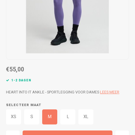
WETSUITS & SURFKLEDING
VESTEN
JASSEN
BROEKEN
VESTEN
SNOW KLEDING
BROEKEN
HEADWEAR & ACCESSOIRES
TASSEN, HEADWEAR & ACCESSOIRES
WETSUITS & SURFKLEDING
€55,00
ATHLETICS
1-2 DAGEN
BEACHMODE
HEART INTO IT ANKLE - SPORTLEGGING VOOR DAMES
LEES MEER
SELECTEER MAAT
BIKINI'S & BADPAKKEN
XS
S
M
L
XL