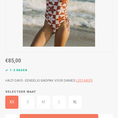
WETSUITS & SURFKLEDING
VESTEN
JASSEN
BROEKEN
VESTEN
SNOW KLEDING
BROEKEN
HEADWEAR & ACCESSOIRES
TASSEN, HEADWEAR & ACCESSOIRES
WETSUITS & SURFKLEDING
€85,00
ATHLETICS
1-2 DAGEN
BEACHMODE
HAZY DAYS - EENDELIG BADPAK VOOR DAMES
LEES MEER
SELECTEER MAAT
BIKINI'S & BADPAKKEN
XS
S
M
L
XL