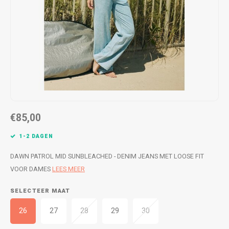
WETSUITS & SURFKLEDING
VESTEN
JASSEN
BROEKEN
VESTEN
SNOW KLEDING
BROEKEN
HEADWEAR & ACCESSOIRES
TASSEN, HEADWEAR & ACCESSOIRES
WETSUITS & SURFKLEDING
€85,00
ATHLETICS
1-2 DAGEN
BEACHMODE
DAWN PATROL MID SUNBLEACHED - DENIM JEANS MET LOOSE FIT
VOOR DAMES
LEES MEER
BIKINI'S & BADPAKKEN
SELECTEER MAAT
26
27
28
29
30