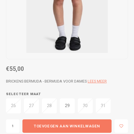
WETSUITS & SURFKLEDING
VESTEN
JASSEN
BROEKEN
VESTEN
SNOW KLEDING
BROEKEN
HEADWEAR & ACCESSOIRES
TASSEN, HEADWEAR & ACCESSOIRES
WETSUITS & SURFKLEDING
€55,00
ATHLETICS
BRICKENS BERMUDA - BERMUDA VOOR DAMES
LEES MEER
BEACHMODE
SELECTEER MAAT
26
27
28
29
30
31
BIKINI'S & BADPAKKEN
TOEVOEGEN AAN WINKELWAGEN