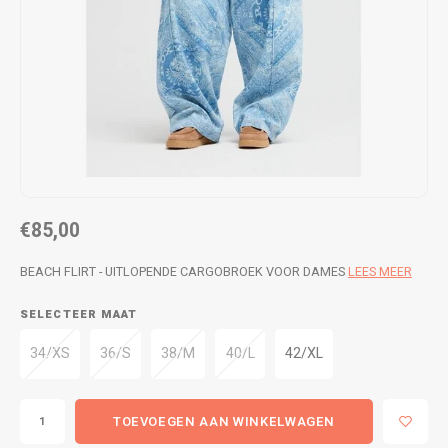
WETSUITS & SURFKLEDING
VESTEN
JASSEN
BROEKEN
VESTEN
SNOW KLEDING
BROEKEN
HEADWEAR & ACCESSOIRES
TASSEN, HEADWEAR & ACCESSOIRES
WETSUITS & SURFKLEDING
€85,00
ATHLETICS
BEACH FLIRT - UITLOPENDE CARGOBROEK VOOR DAMES
LEES MEER
BEACHMODE
SELECTEER MAAT
34/XS
36/S
38/M
40/L
42/XL
BIKINI'S & BADPAKKEN
TOEVOEGEN AAN WINKELWAGEN