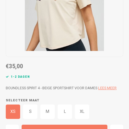
WETSUITS & SURFKLEDING
VESTEN
JASSEN
BROEKEN
VESTEN
SNOW KLEDING
BROEKEN
HEADWEAR & ACCESSOIRES
TASSEN, HEADWEAR & ACCESSOIRES
WETSUITS & SURFKLEDING
€35,00
ATHLETICS
1-2 DAGEN
BEACHMODE
BOUNDLESS SPIRIT 4 - BEIGE SPORTSHIRT VOOR DAMES
LEES MEER
SELECTEER MAAT
BIKINI'S & BADPAKKEN
XS
S
M
L
XL