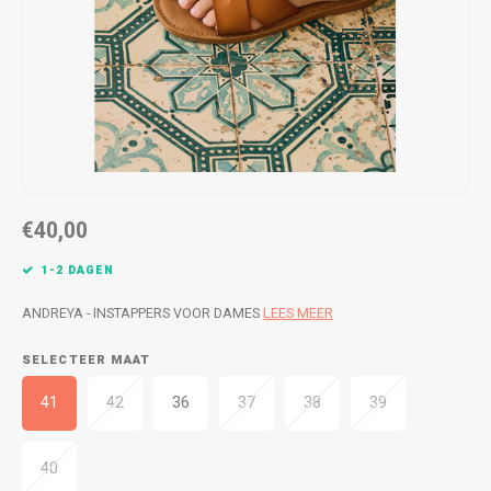
WETSUITS & SURFKLEDING
VESTEN
JASSEN
BROEKEN
VESTEN
SNOW KLEDING
BROEKEN
HEADWEAR & ACCESSOIRES
€40,00
TASSEN, HEADWEAR & ACCESSOIRES
WETSUITS & SURFKLEDING
1-2 DAGEN
ATHLETICS
ANDREYA - INSTAPPERS VOOR DAMES
LEES MEER
BEACHMODE
SELECTEER MAAT
BIKINI'S & BADPAKKEN
41
42
36
37
38
39
40