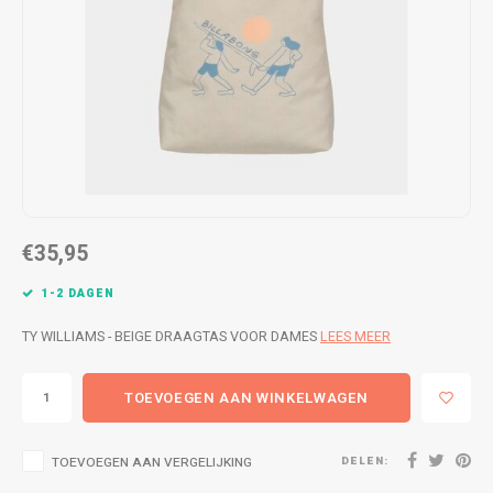
WETSUITS & SURFKLEDING
VESTEN
JASSEN
BROEKEN
VESTEN
SNOW KLEDING
BROEKEN
HEADWEAR & ACCESSOIRES
TASSEN, HEADWEAR & ACCESSOIRES
WETSUITS & SURFKLEDING
€35,95
ATHLETICS
1-2 DAGEN
BEACHMODE
TY WILLIAMS - BEIGE DRAAGTAS VOOR DAMES
LEES MEER
BIKINI'S & BADPAKKEN
TOEVOEGEN AAN WINKELWAGEN
DELEN:
TOEVOEGEN AAN VERGELIJKING