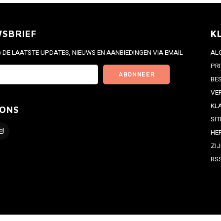
WSBRIEF
K
DE LAATSTE UPDATES, NIEUWS EN AANBIEDINGEN VIA EMAIL
AL
PR
ABONNEER
BE
VE
KL
 ONS
SI
HE
ZI
RS