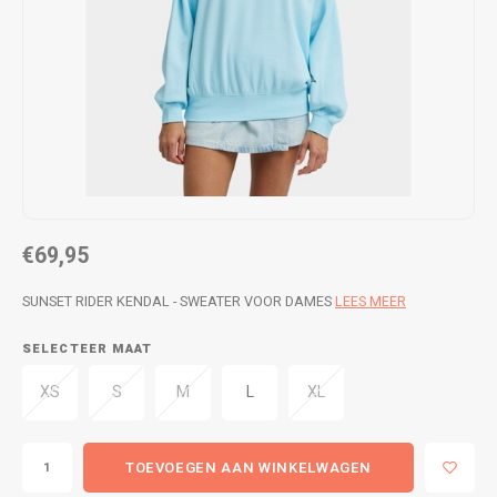
WETSUITS & SURFKLEDING
VESTEN
JASSEN
BROEKEN
VESTEN
SNOW KLEDING
BROEKEN
HEADWEAR & ACCESSOIRES
TASSEN, HEADWEAR & ACCESSOIRES
WETSUITS & SURFKLEDING
€69,95
ATHLETICS
SUNSET RIDER KENDAL - SWEATER VOOR DAMES
LEES MEER
BEACHMODE
SELECTEER MAAT
XS
S
M
L
XL
BIKINI'S & BADPAKKEN
TOEVOEGEN AAN WINKELWAGEN