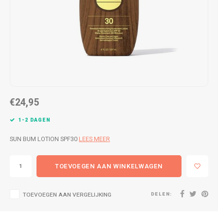
WETSUITS & SURFKLEDING
VESTEN
JASSEN
BROEKEN
VESTEN
SNOW KLEDING
BROEKEN
HEADWEAR & ACCESSOIRES
€24,95
TASSEN, HEADWEAR & ACCESSOIRES
WETSUITS & SURFKLEDING
1-2 DAGEN
ATHLETICS
SUN BUM LOTION SPF30
LEES MEER
BEACHMODE
TOEVOEGEN AAN WINKELWAGEN
BIKINI'S & BADPAKKEN
DELEN:
TOEVOEGEN AAN VERGELIJKING