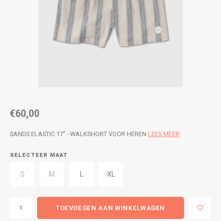
WETSUITS & SURFKLEDING
VESTEN
JASSEN
BROEKEN
VESTEN
SNOW KLEDING
BROEKEN
HEADWEAR & ACCESSOIRES
TASSEN, HEADWEAR & ACCESSOIRES
WETSUITS & SURFKLEDING
€60,00
ATHLETICS
SANDS ELASTIC 17" - WALKSHORT VOOR HEREN
LEES MEER
BEACHMODE
SELECTEER MAAT
S
M
L
XL
BIKINI'S & BADPAKKEN
TOEVOEGEN AAN WINKELWAGEN