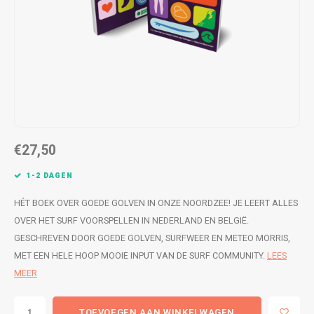
WETSUITS & SURFKLEDING
VESTEN
JASSEN
BROEKEN
VESTEN
SNOW KLEDING
BROEKEN
HEADWEAR & ACCESSOIRES
TASSEN, HEADWEAR & ACCESSOIRES
WETSUITS & SURFKLEDING
€27,50
1-2 DAGEN
ATHLETICS
HÉT BOEK OVER GOEDE GOLVEN IN ONZE NOORDZEE! JE LEERT ALLES
BEACHMODE
OVER HET SURF VOORSPELLEN IN NEDERLAND EN BELGIË.
GESCHREVEN DOOR GOEDE GOLVEN, SURFWEER EN METEO MORRIS,
BIKINI'S & BADPAKKEN
MET EEN HELE HOOP MOOIE INPUT VAN DE SURF COMMUNITY.
LEES
MEER
TOEVOEGEN AAN WINKELWAGEN