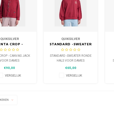
QUIKSILVER
QUIKSILVER
ANTA CROP -
STANDARD -SWEATER
AS JACK VOOR
RONDE HALS VOOR
DAMES
DAMES
CROP - CANVAS JACK
STANDARD -SWEATER RONDE
VOOR DAMES
HALS VOOR DAMES
€90,00
€65,00
VERGELIJK
VERGELIJK
EKEKEN