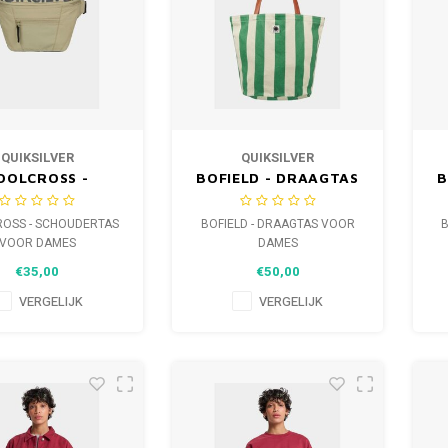
QUIKSILVER
QUIKSILVER
OOLCROSS -
BOFIELD - DRAAGTAS
B
UDERTAS VOOR
VOOR DAMES
DAMES
OSS - SCHOUDERTAS
BOFIELD - DRAAGTAS VOOR
B
VOOR DAMES
DAMES
€35,00
€50,00
VERGELIJK
VERGELIJK