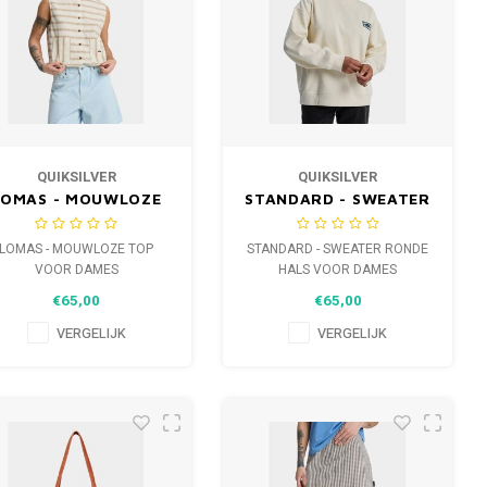
QUIKSILVER
QUIKSILVER
LOMAS - MOUWLOZE
STANDARD - SWEATER
TOP VOOR DAMES
RONDE HALS VOOR
DAMES
LOMAS - MOUWLOZE TOP
STANDARD - SWEATER RONDE
VOOR DAMES
HALS VOOR DAMES
€65,00
€65,00
VERGELIJK
VERGELIJK