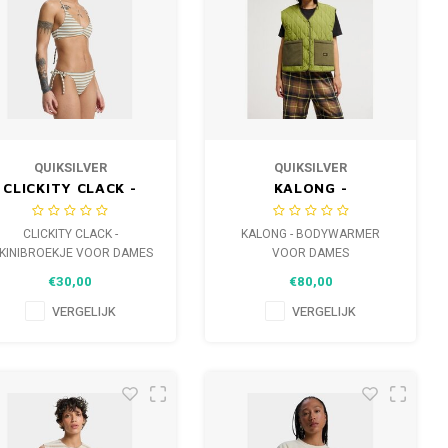
QUIKSILVER
QUIKSILVER
CLICKITY CLACK -
KALONG -
IKINIBROEKJE VOOR
BODYWARMER VOOR
DAMES
DAMES
CLICKITY CLACK -
KALONG - BODYWARMER
IKINIBROEKJE VOOR DAMES
VOOR DAMES
€30,00
€80,00
VERGELIJK
VERGELIJK