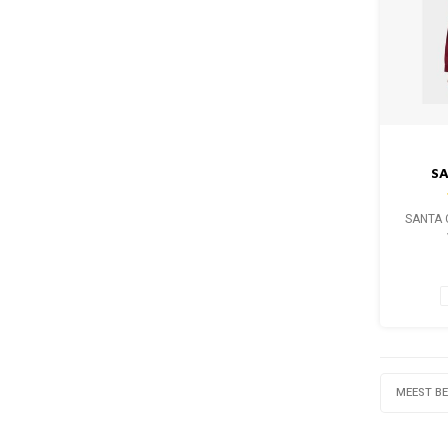
S
CANV
SANTA 
MEEST B