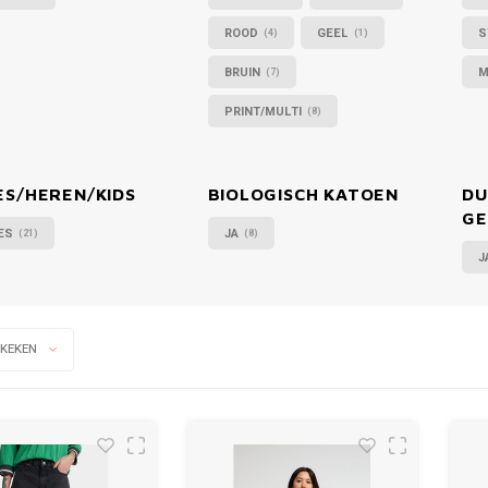
ROOD
GEEL
S
(4)
(1)
BRUIN
M
(7)
PRINT/MULTI
(8)
S/HEREN/KIDS
BIOLOGISCH KATOEN
DU
GE
ES
JA
(21)
(8)
J
EKEKEN