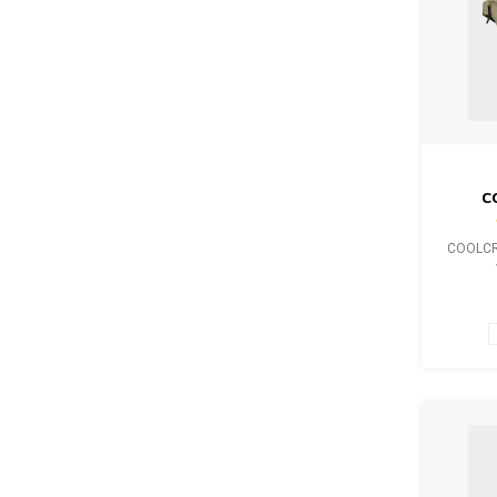
C
SCHO
COOLCR