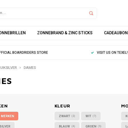
ZONNEBRILLEN
ZONNEBRAND & ZINC STICKS
CADEAUBON
FFICIAL BOARDRIDERS STORE
VISIT US ON TEXEL!
UIKSILVER
DAMES
ES
KEN
KLEUR
M
 MERKEN
ZWART
WIT
K
(2)
(7)
SILVER
BLAUW
GROEN
L
(4)
(5)