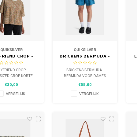
QUIKSILVER
QUIKSILVER
FRIEND CROP -
BRICKENS BERMUDA -
RSIZED CROP
BERMUDA VOOR
RTE MOUWEN
DAMES
YFRIEND CROP -
BRICKENS BERMUDA -
OOR DAMES
SIZED CROP KORTE
BERMUDA VOOR DAMES
WEN VOOR DAMES
€30,00
€55,00
VERGELIJK
VERGELIJK