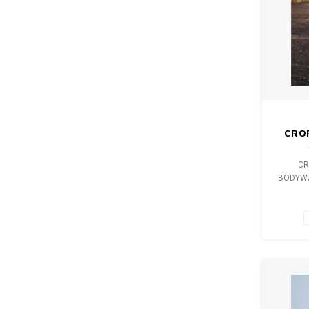
CRO
BODY
CR
BODYW