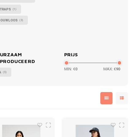
TRAPS
(1)
OUWLOOS
(3)
URZAAM
PRIJS
PRODUCEERD
MIN: €
0
MAX: €
90
A
(5)