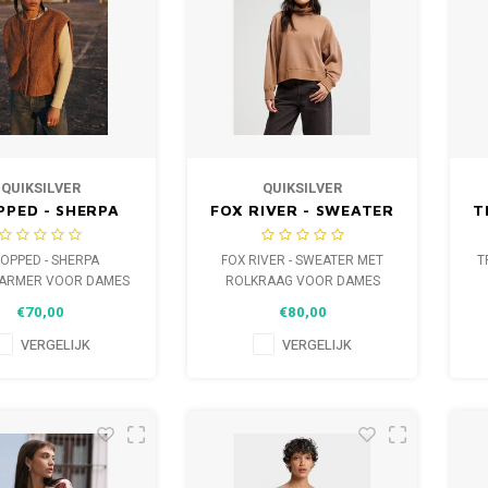
QUIKSILVER
QUIKSILVER
PPED - SHERPA
FOX RIVER - SWEATER
T
WARMER VOOR
MET ROLKRAAG VOOR
DAMES
DAMES
OPPED - SHERPA
FOX RIVER - SWEATER MET
T
ARMER VOOR DAMES
ROLKRAAG VOOR DAMES
€70,00
€80,00
VERGELIJK
VERGELIJK