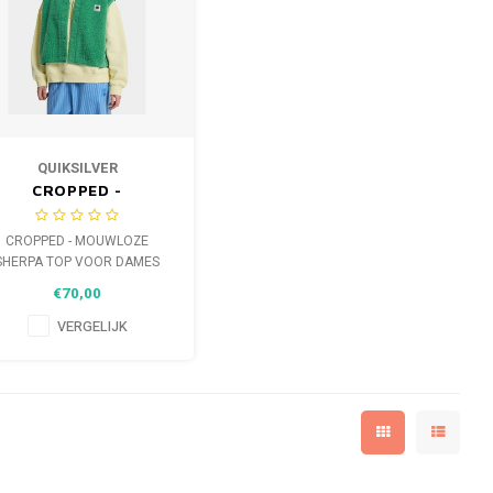
QUIKSILVER
CROPPED -
MOUWLOZE SHERPA
TOP VOOR DAMES
CROPPED - MOUWLOZE
SHERPA TOP VOOR DAMES
€70,00
VERGELIJK