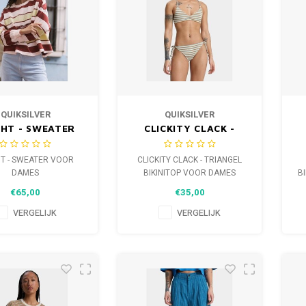
QUIKSILVER
QUIKSILVER
GHT - SWEATER
CLICKITY CLACK -
OOR DAMES
TRIANGEL BIKINITOP
B
VOOR DAMES
T - SWEATER VOOR
CLICKITY CLACK - TRIANGEL
DAMES
BIKINITOP VOOR DAMES
B
€65,00
€35,00
VERGELIJK
VERGELIJK