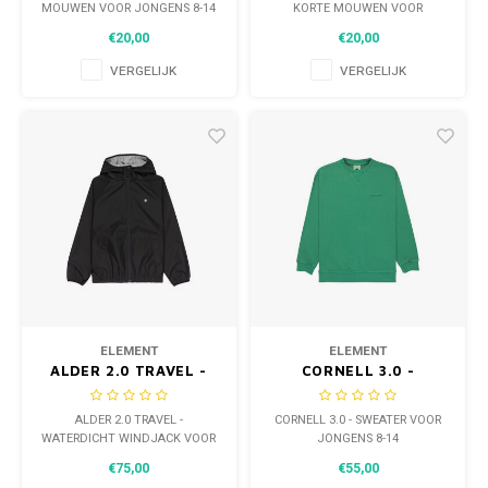
JONGENS 8-14
MOUWEN VOOR JONGENS 8-14
KORTE MOUWEN VOOR
JONGENS 8-14
€20,00
€20,00
VERGELIJK
VERGELIJK
ELEMENT
ELEMENT
ALDER 2.0 TRAVEL -
CORNELL 3.0 -
WATERDICHT
SWEATER VOOR
WINDJACK VOOR
JONGENS 8-14
ALDER 2.0 TRAVEL -
CORNELL 3.0 - SWEATER VOOR
JONGENS 8-14
WATERDICHT WINDJACK VOOR
JONGENS 8-14
JONGENS 8-14
€75,00
€55,00