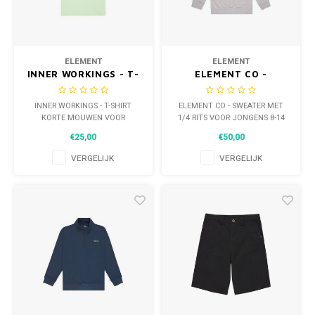
WETSUITS & SURFKLEDING
VESTEN
JASSEN
BROEKEN
ELEMENT
ELEMENT
INNER WORKINGS - T-
ELEMENT CO -
VESTEN
SNOW KLEDING
SHIRT KORTE MOUWEN
SWEATER MET 1/4 RITS
VOOR JONGENS 8-14
VOOR JONGENS 8-14
INNER WORKINGS - T-SHIRT
ELEMENT CO - SWEATER MET
BROEKEN
HEADWEAR & ACCESSOIRES
KORTE MOUWEN VOOR
1/4 RITS VOOR JONGENS 8-14
JONGENS 8-14
€25,00
€50,00
TASSEN, HEADWEAR & ACCESSOIRES
WETSUITS & SURFKLEDING
VERGELIJK
VERGELIJK
ATHLETICS
BEACHMODE
BIKINI'S & BADPAKKEN