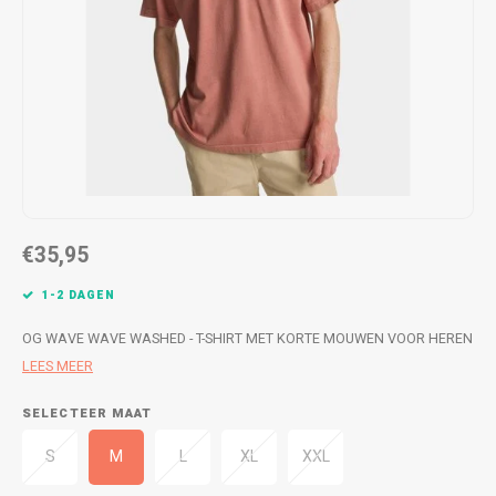
WETSUITS & SURFKLEDING
VESTEN
JASSEN
BROEKEN
VESTEN
SNOW KLEDING
BROEKEN
HEADWEAR & ACCESSOIRES
TASSEN, HEADWEAR & ACCESSOIRES
WETSUITS & SURFKLEDING
€35,95
ATHLETICS
1-2 DAGEN
BEACHMODE
OG WAVE WAVE WASHED - T-SHIRT MET KORTE MOUWEN VOOR HEREN
LEES MEER
BIKINI'S & BADPAKKEN
SELECTEER MAAT
S
M
L
XL
XXL