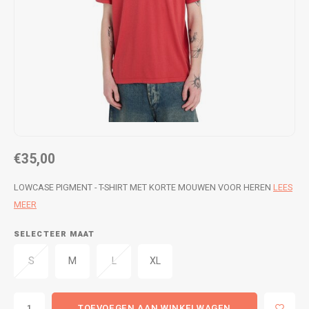
WETSUITS & SURFKLEDING
VESTEN
JASSEN
BROEKEN
VESTEN
SNOW KLEDING
BROEKEN
HEADWEAR & ACCESSOIRES
TASSEN, HEADWEAR & ACCESSOIRES
WETSUITS & SURFKLEDING
€35,00
ATHLETICS
LOWCASE PIGMENT - T-SHIRT MET KORTE MOUWEN VOOR HEREN
LEES
MEER
BEACHMODE
SELECTEER MAAT
BIKINI'S & BADPAKKEN
S
M
L
XL
TOEVOEGEN AAN WINKELWAGEN