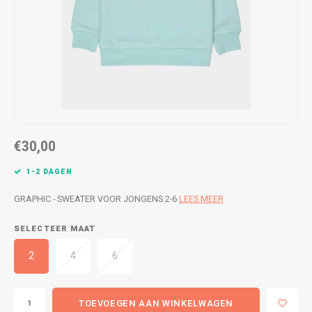
WETSUITS & SURFKLEDING
VESTEN
JASSEN
BROEKEN
VESTEN
SNOW KLEDING
BROEKEN
HEADWEAR & ACCESSOIRES
€30,00
TASSEN, HEADWEAR & ACCESSOIRES
WETSUITS & SURFKLEDING
1-2 DAGEN
ATHLETICS
GRAPHIC - SWEATER VOOR JONGENS 2-6
LEES MEER
BEACHMODE
SELECTEER MAAT
BIKINI'S & BADPAKKEN
2
4
6
TOEVOEGEN AAN WINKELWAGEN