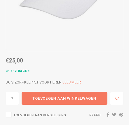
WETSUITS & SURFKLEDING
VESTEN
JASSEN
BROEKEN
VESTEN
SNOW KLEDING
BROEKEN
HEADWEAR & ACCESSOIRES
€25,00
TASSEN, HEADWEAR & ACCESSOIRES
WETSUITS & SURFKLEDING
1-2 DAGEN
ATHLETICS
DC VIZOR - KLEPPET VOOR HEREN
LEES MEER
BEACHMODE
TOEVOEGEN AAN WINKELWAGEN
BIKINI'S & BADPAKKEN
DELEN:
TOEVOEGEN AAN VERGELIJKING