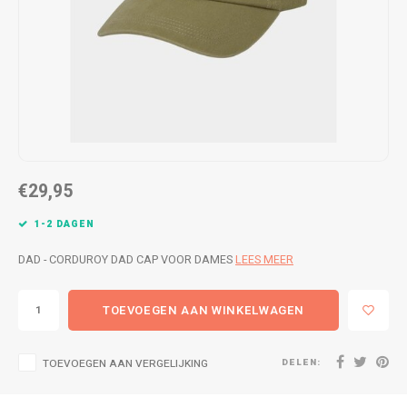
WETSUITS & SURFKLEDING
VESTEN
JASSEN
BROEKEN
VESTEN
SNOW KLEDING
BROEKEN
HEADWEAR & ACCESSOIRES
€29,95
TASSEN, HEADWEAR & ACCESSOIRES
WETSUITS & SURFKLEDING
1-2 DAGEN
ATHLETICS
DAD - CORDUROY DAD CAP VOOR DAMES
LEES MEER
BEACHMODE
TOEVOEGEN AAN WINKELWAGEN
BIKINI'S & BADPAKKEN
DELEN:
TOEVOEGEN AAN VERGELIJKING