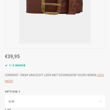
WETSUITS & SURFKLEDING
VESTEN
JASSEN
BROEKEN
VESTEN
SNOW KLEDING
BROEKEN
HEADWEAR & ACCESSOIRES
TASSEN, HEADWEAR & ACCESSOIRES
WETSUITS & SURFKLEDING
€39,95
ATHLETICS
1-2 DAGEN
BEACHMODE
CURRENT - RIEM VAN ECHT LEER MET DOORNGESP VOOR HEREN
LEES
MEER
BIKINI'S & BADPAKKEN
OPTION 1
S/M
L/XL