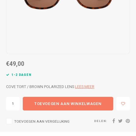
WETSUITS & SURFKLEDING
VESTEN
JASSEN
BROEKEN
VESTEN
SNOW KLEDING
BROEKEN
HEADWEAR & ACCESSOIRES
€49,00
TASSEN, HEADWEAR & ACCESSOIRES
WETSUITS & SURFKLEDING
1-2 DAGEN
ATHLETICS
COVE TORT / BROWN POLARIZED LENS
LEES MEER
BEACHMODE
TOEVOEGEN AAN WINKELWAGEN
BIKINI'S & BADPAKKEN
DELEN:
TOEVOEGEN AAN VERGELIJKING