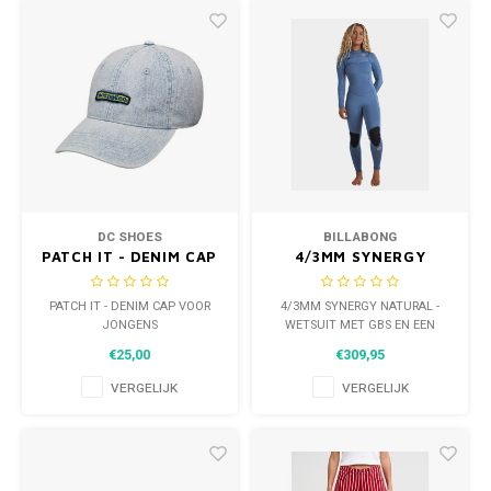
DC SHOES
BILLABONG
PATCH IT - DENIM CAP
4/3MM SYNERGY
VOOR JONGENS
NATURAL - WETSUIT
MET GBS EN EEN
PATCH IT - DENIM CAP VOOR
4/3MM SYNERGY NATURAL -
BORSTRITS VOOR
JONGENS
WETSUIT MET GBS EN EEN
DAMES
BORSTRITS VOOR DAMES
€25,00
€309,95
VERGELIJK
VERGELIJK