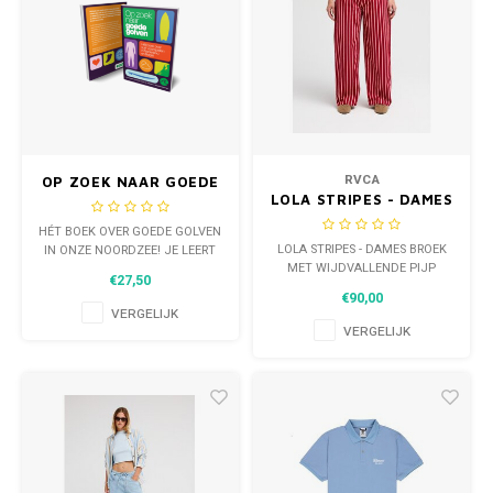
RVCA
OP ZOEK NAAR GOEDE
LOLA STRIPES - DAMES
GOLVEN.
BROEK MET
HÉT BOEK OVER GOEDE GOLVEN
WIJDVALLENDE PIJP
LOLA STRIPES - DAMES BROEK
IN ONZE NOORDZEE! JE LEERT
MET WIJDVALLENDE PIJP
ALLES OVER HET SURF
€27,50
VOORSPELLEN IN NEDERLAND
€90,00
EN BELGIË. GESCHREVEN DOOR
VERGELIJK
GOEDE GOLVEN, SURFWEER EN
VERGELIJK
METEO MORRIS, MET EEN HELE
HOOP MOOIE INPUT VAN DE
SURF COMMUNITY.