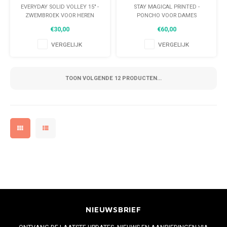
ZWEMBROEK VOOR
VOOR DAMES
EVERYDAY SOLID VOLLEY 15" -
STAY MAGICAL PRINTED -
HEREN
ZWEMBROEK VOOR HEREN
PONCHO VOOR DAMES
€30,00
€60,00
VERGELIJK
VERGELIJK
TOON VOLGENDE
12
PRODUCTEN...
NIEUWSBRIEF