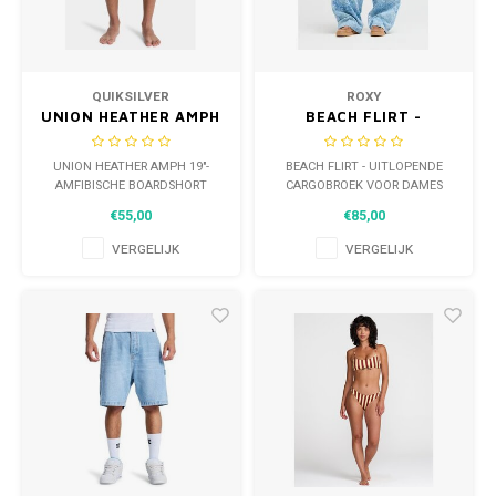
WETSUITS & SURFKLEDING
VESTEN
JASSEN
BROEKEN
QUIKSILVER
ROXY
UNION HEATHER AMPH
BEACH FLIRT -
VESTEN
SNOW KLEDING
19"-AMFIBISCHE
UITLOPENDE
BOARDSHORT VOOR
CARGOBROEK VOOR
UNION HEATHER AMPH 19"-
BEACH FLIRT - UITLOPENDE
BROEKEN
HEADWEAR & ACCESSOIRES
HEREN
DAMES
AMFIBISCHE BOARDSHORT
CARGOBROEK VOOR DAMES
VOOR HEREN
€55,00
€85,00
TASSEN, HEADWEAR & ACCESSOIRES
WETSUITS & SURFKLEDING
VERGELIJK
VERGELIJK
ATHLETICS
BEACHMODE
BIKINI'S & BADPAKKEN