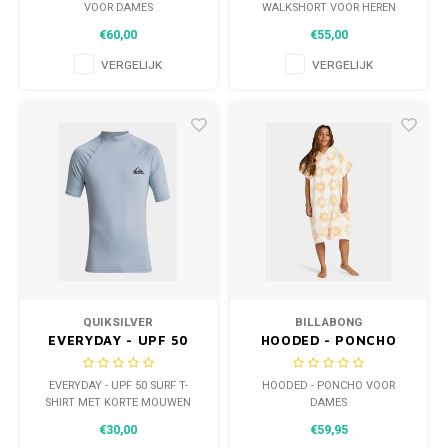
VOOR DAMES
WALKSHORT VOOR HEREN
€60,00
€55,00
VERGELIJK
VERGELIJK
QUIKSILVER
BILLABONG
EVERYDAY - UPF 50
HOODED - PONCHO
SURF T-SHIRT MET
VOOR DAMES
KORTE MOUWEN VOOR
EVERYDAY - UPF 50 SURF T-
HOODED - PONCHO VOOR
HEREN
SHIRT MET KORTE MOUWEN
DAMES
VOOR HEREN
€30,00
€59,95