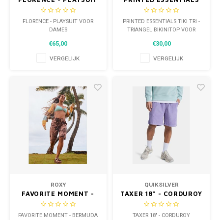
VOOR DAMES
TIKI TRI - TRIANGEL
BIKINITOP VOOR
FLORENCE - PLAYSUIT VOOR
PRINTED ESSENTIALS TIKI TRI -
DAMES
DAMES
TRIANGEL BIKINITOP VOOR
DAMES
€65,00
€30,00
VERGELIJK
VERGELIJK
ROXY
QUIKSILVER
FAVORITE MOMENT -
TAXER 18" - CORDUROY
BERMUDA VOOR DAMES
WALKSHORT VOOR
HEREN
FAVORITE MOMENT - BERMUDA
TAXER 18" - CORDUROY