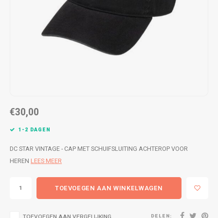
WETSUITS & SURFKLEDING
VESTEN
JASSEN
BROEKEN
VESTEN
SNOW KLEDING
BROEKEN
HEADWEAR & ACCESSOIRES
TASSEN, HEADWEAR & ACCESSOIRES
WETSUITS & SURFKLEDING
€30,00
ATHLETICS
1-2 DAGEN
BEACHMODE
DC STAR VINTAGE - CAP MET SCHUIFSLUITING ACHTEROP VOOR
HEREN
LEES MEER
BIKINI'S & BADPAKKEN
TOEVOEGEN AAN WINKELWAGEN
DELEN:
TOEVOEGEN AAN VERGELIJKING